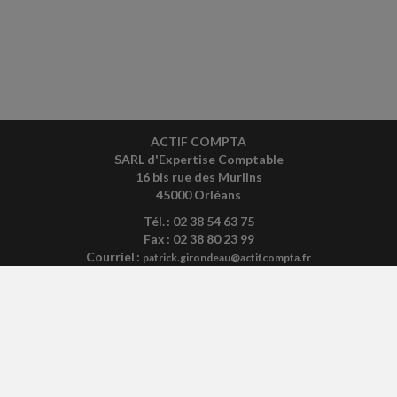
ACTIF COMPTA
SARL d'Expertise Comptable
16 bis rue des Murlins
45000 Orléans
Tél. : 02 38 54 63 75
Fax : 02 38 80 23 99
Courriel :
patrick.girondeau@actifcompta.fr
ACCUEIL
PLAN
MENTIONS LÉGALES
CONTACT