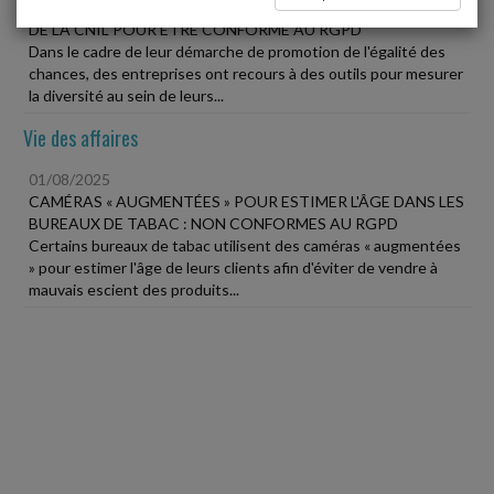
MESURER LA DIVERSITÉ AU TRAVAIL : MARCHE À SUIVRE
DE LA CNIL POUR ÊTRE CONFORME AU RGPD
Dans le cadre de leur démarche de promotion de l'égalité des
chances, des entreprises ont recours à des outils pour mesurer
la diversité au sein de leurs...
Vie des affaires
01/08/2025
CAMÉRAS « AUGMENTÉES » POUR ESTIMER L'ÂGE DANS LES
BUREAUX DE TABAC : NON CONFORMES AU RGPD
Certains bureaux de tabac utilisent des caméras « augmentées
» pour estimer l'âge de leurs clients afin d'éviter de vendre à
mauvais escient des produits...