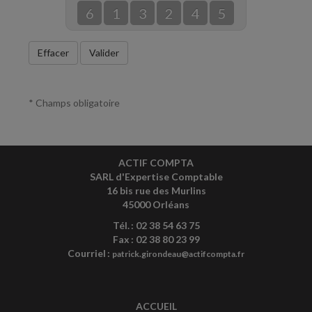
6
1
3
2
4
5
Effacer
Valider
* Champs obligatoire
ACTIF COMPTA
SARL d'Expertise Comptable
16 bis rue des Murlins
45000 Orléans
Tél. : 02 38 54 63 75
Fax : 02 38 80 23 99
Courriel :
patrick.girondeau@actifcompta.fr
ACCUEIL