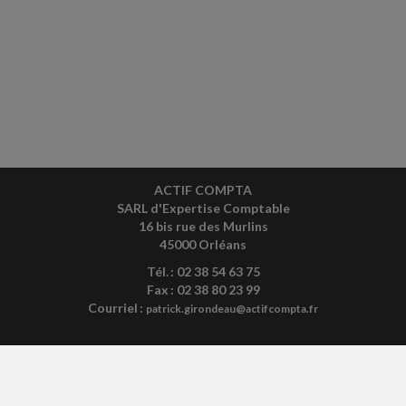
ACTIF COMPTA
SARL d'Expertise Comptable
16 bis rue des Murlins
45000 Orléans
Tél. : 02 38 54 63 75
Fax : 02 38 80 23 99
Courriel :
patrick.girondeau@actifcompta.fr
ACCUEIL
PLAN