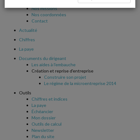
Qui sommes-nous ?
Nos missions
Nos coordonnées
Contact
Actualité
Chiffres
La paye
Documents du dirigeant
Les aides à l'embauche
Création et reprise d'entreprise
Construire son projet
Le régime de la microentreprise 2014
Outils
Chiffres et indices
La paye
Échéancier
Mon dossier
Outils de calcul
Newsletter
Plan du site