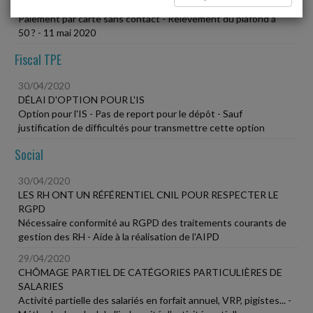
LE PLAFOND DU PAIEMENT SANS CONTACT RELEVÉ À 50 ?
Paiement par carte sans contact - Relèvement du plafond à
50 ? - 11 mai 2020
Fiscal TPE
30/04/2020
DÉLAI D'OPTION POUR L'IS
Option pour l'IS - Pas de report pour le dépôt - Sauf
justification de difficultés pour transmettre cette option
Social
30/04/2020
LES RH ONT UN RÉFÉRENTIEL CNIL POUR RESPECTER LE
RGPD
Nécessaire conformité au RGPD des traitements courants de
gestion des RH - Aide à la réalisation de l'AIPD
29/04/2020
CHÔMAGE PARTIEL DE CATÉGORIES PARTICULIÈRES DE
SALARIES
Activité partielle des salariés en forfait annuel, VRP, pigistes... -