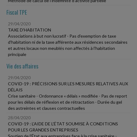
Méthode de calcul de l'indemnité d'activité partielle
Fiscal TPE
29/04/2020
TAXE D'HABITATION
Associations à but non lucratif - Pas d'exemption de taxe
d'habitation ni de la taxe afférente aux résidences secondaires
et autres locaux non meublés non affectés à l'habitation
principale
Vie des affaires
29/04/2020
COVID-19 : PRÉCISIONS SUR LES MESURES RELATIVES AUX
DÉLAIS
Crise sanitaire - Ordonnance « délais » modifiée - Pas de report
pour les délais de réflexion et de rétractation - Durée du gel
des astreintes et clauses contractuelles
28/04/2020
COVID-19 : L'AIDE DE L'ÉTAT SOUMISE À CONDITIONS
POUR LES GRANDES ENTREPRISES
Soutien de l'État aux entreprises face à la crise sanitaire -