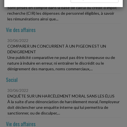
CRÉDIT D'IMPÔT RECHERCHE
Sont prises en compte dans la base de calcul du crédit d'impôt
recherche (CIR) les dépenses de personnel éligibles, à savoir
les rémunérations ainsi que...
Vie des affaires
30/06/2022
COMPARER UN CONCURRENT À UN PIGEON EST UN
DÉNIGREMENT
Une publicité comparative ne peut pas être trompeuse ou de
nature à induire en erreur, ni entraîner le discrédit ou le
dénigrement des marques, noms commerciaux,...
Social
30/06/2022
ENQUÊTE SUR UN HARCÈLEMENT MORAL SANS LES ÉLUS
À la suite d'une dénonciation de harcèlement moral, l'employeur
doit déclencher une enquête interne qui lui permettra de
sanctionner, ou de disculper,...
Vie des affaires