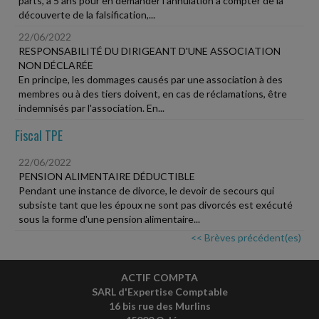
parts, a 5 ans pour en demander l'annulation à compter de la
découverte de la falsification,...
22/06/2022
RESPONSABILITÉ DU DIRIGEANT D'UNE ASSOCIATION
NON DÉCLARÉE
En principe, les dommages causés par une association à des
membres ou à des tiers doivent, en cas de réclamations, être
indemnisés par l'association. En...
Fiscal TPE
22/06/2022
PENSION ALIMENTAIRE DÉDUCTIBLE
Pendant une instance de divorce, le devoir de secours qui
subsiste tant que les époux ne sont pas divorcés est exécuté
sous la forme d'une pension alimentaire...
<< Brèves précédent(es)
ACTIF COMPTA
SARL d'Expertise Comptable
16 bis rue des Murlins