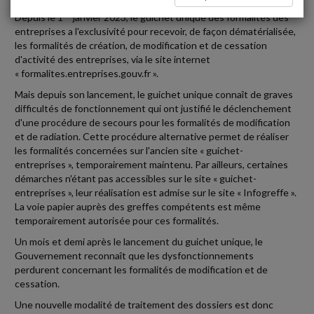
er
Depuis le 1
janvier 2023, le guichet unique des formalités des
entreprises a l'exclusivité pour recevoir, de façon dématérialisée,
les formalités de création, de modification et de cessation
d'activité des entreprises, via le site internet
« formalites.entreprises.gouv.fr ».
Mais depuis son lancement, le guichet unique connaît de graves
difficultés de fonctionnement qui ont justifié le déclenchement
d'une procédure de secours pour les formalités de modification
et de radiation. Cette procédure alternative permet de réaliser
les formalités concernées sur l'ancien site « guichet-
entreprises », temporairement maintenu. Par ailleurs, certaines
démarches n'étant pas accessibles sur le site « guichet-
entreprises », leur réalisation est admise sur le site « Infogreffe ».
La voie papier auprès des greffes compétents est même
temporairement autorisée pour ces formalités.
Un mois et demi après le lancement du guichet unique, le
Gouvernement reconnaît que les dysfonctionnements
perdurent concernant les formalités de modification et de
cessation.
Une nouvelle modalité de traitement des dossiers est donc