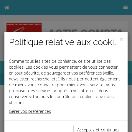
×
Politique relative aux cookies
Comme tous les sites de confiance, ce site utilise des
Base documentaire
cookies. Les cookies vous permettent de vous connecter
en tout sécurité, de sauvegarder vos préférences (veille,
Dépêches
newsletter, recherche, etc.). Ils nous permettent également
de mieux vous connaitre pour mieux vous servir et vous
proposer des services adaptés à vos attentes. Vous
j
a
b
conserverez toujours le contrôle des cookies que nous
utilisons.
Vie des affaires
Date: 2023-02-28
Gérer vos préférences
DYSFONCTIONNEMENTS DU GUICHET UNIQUE DES
FORMALITÉS DES ENTREPRISES
Acceptez et continuez