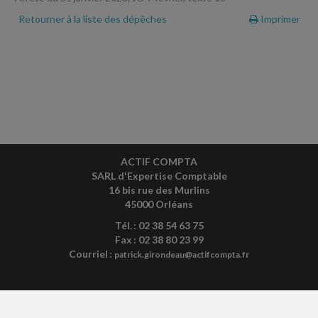
Retourner à la liste des dépêches
Imprimer
ACTIF COMPTA
SARL d'Expertise Comptable
16 bis rue des Murlins
45000 Orléans
Tél. : 02 38 54 63 75
Fax : 02 38 80 23 99
Courriel :
patrick.girondeau@actifcompta.fr
ACCUEIL