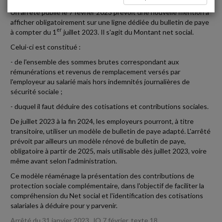
Un arrêté publié le 7 février 2023 prévoit une nouvelle mention à
afficher obligatoirement sur une ligne dédiée du bulletin de paye
er
à compter du 1
juillet 2023. Il s'agit du Montant net social.
Celui-ci est constitué :
- de l'ensemble des sommes brutes correspondant aux
rémunérations et revenus de remplacement versés par
l'employeur au salarié mais hors indemnités journalières de
sécurité sociale ;
- duquel il faut déduire des cotisations et contributions sociales.
De juillet 2023 à la fin 2024, les employeurs pourront, à titre
transitoire, utiliser un modèle de bulletin de paye adapté. L'arrêté
prévoit par ailleurs un modèle rénové de bulletin de paye,
obligatoire à partir de 2025, mais utilisable dès juillet 2023, voire
même avant selon l'administration.
Ce modèle réaménage la présentation des contributions de
protection sociale complémentaire, dans l'objectif de faciliter la
compréhension du Net social et l'identification des cotisations
salariales à déduire pour y parvenir.
Arrêté du 31 janvier 2023, JO 7 février, texte 18