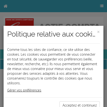
×
Politique relative aux cookies
Comme tous les sites de confiance, ce site utilise des
Base documentaire
cookies. Les cookies vous permettent de vous connecter
en tout sécurité, de sauvegarder vos préférences (veille,
Dépêches
newsletter, recherche, etc.). Ils nous permettent également
de mieux vous connaitre pour mieux vous servir et vous
proposer des services adaptés à vos attentes. Vous
j
a
b
conserverez toujours le contrôle des cookies que nous
utilisons.
Social
Date: 2023-02-21
Gérer vos préférences
BULLETIN DE PAYE : MENTION DU MONTANT NET
SOCIAL
Acceptez et continuez