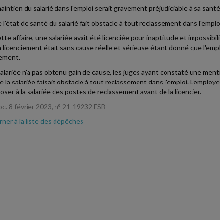
maintien du salarié dans l'emploi serait gravement préjudiciable à sa santé
e l'état de santé du salarié fait obstacle à tout reclassement dans l'emploi
tte affaire, une salariée avait été licenciée pour inaptitude et impossibi
 licenciement était sans cause réelle et sérieuse étant donné que l'empl
ement.
alariée n'a pas obtenu gain de cause, les juges ayant constaté une menti
e la salariée faisait obstacle à tout reclassement dans l'emploi. L'emplo
oser à la salariée des postes de reclassement avant de la licencier.
oc. 8 février 2023, n° 21-19232 FSB
ner à la liste des dépêches