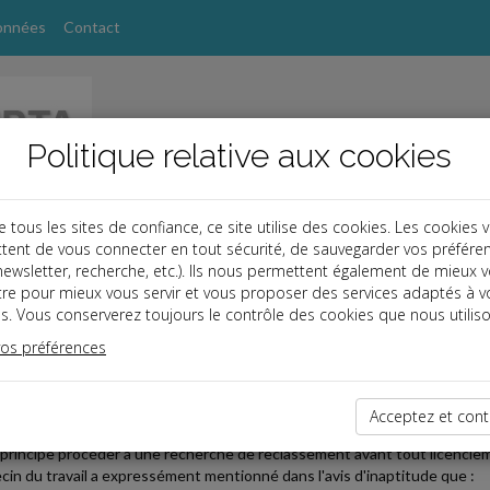
onnées
Contact
Politique relative aux cookies
ous les sites de confiance, ce site utilise des cookies. Les cookies 
tent de vous connecter en tout sécurité, de sauvegarder vos préfére
s
, newsletter, recherche, etc.). Ils nous permettent également de mieux 
tre pour mieux vous servir et vous proposer des services adaptés à v
s. Vous conserverez toujours le contrôle des cookies que nous utiliso
vos préférences
2023-02-20
ITUDE : DISPENSE DE RECHERCHE DE RECLASSEMENT PA
Acceptez et cont
un salarié est déclaré inapte par le médecin du travail, que cette inaptit
 principe procéder à une recherche de reclassement avant tout licenciem
cin du travail a expressément mentionné dans l'avis d'inaptitude que :