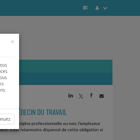
×
vous
nces
vous
os
ns.
j
a
b
R LE MÉDECIN DU TRAVAIL
inuez
ude soit d'origine professionnelle ou non, l'employeur
ent. Il est néanmoins dispensé de cette obligation si